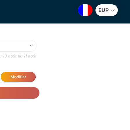
EUR
du
10 août
au
11 août
Modifier