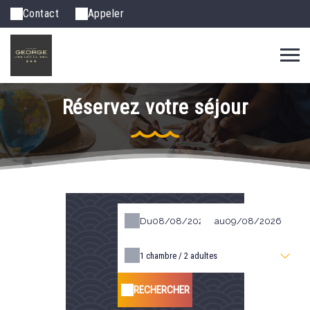
Contact
Appeler
Réservez votre séjour
Du
au
1
chambre /
2
adultes
RECHERCHER